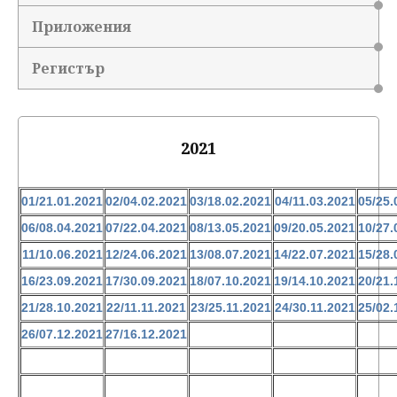
Приложения
Регистър
2021
01/21.01.2021
02/04.02.2021
03/18.02.2021
04/11.03.2021
05/25.
06/08.04.2021
07/22.04.2021
08/13.05.2021
09/20.05.2021
10/27.
11/10.06.2021
12/24.06.2021
13/08.07.2021
14/22.07.2021
15/28.
16/23.09.2021
17/30.09.2021
18/07.10.2021
19/14.10.2021
20/21.
21/28.10.2021
22/11.11.2021
23/25.11.2021
24/30.11.2021
25/02.
26/07.12.2021
27/16.12.2021