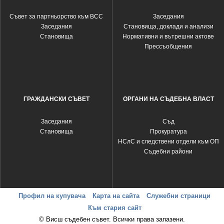
Съвет за партньорство към ВСС
Заседания
Заседания
Становища, доклади и анализи
Становища
Нормативни и вътрешни актове
Прессъобщения
ГРАЖДАНСКИ СЪВЕТ
ОРГАНИ НА СЪДЕБНА ВЛАСТ
Заседания
Съд
Становища
Прокуратура
НСлС и следствени отдели към ОП
Съдебни райони
Профил на купувача
Карта на сайта
Служебни страници
Към стария сайт
© Висш съдебен съвет. Всички права запазени.