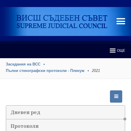
ОЩЕ
Заседания на ВСС
Пълни стенографски протоколи - Пленум
2021
Дневен ред
Протоколи