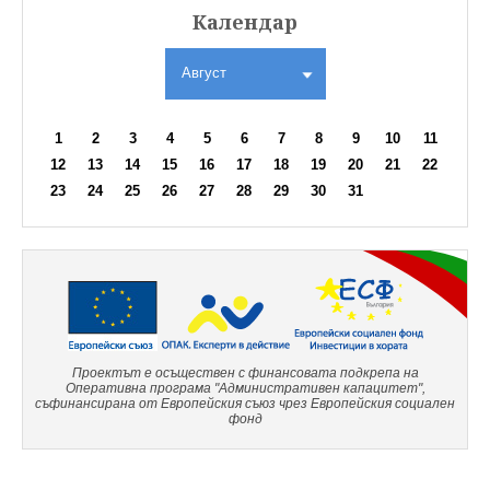
Календар
Август
1
2
3
4
5
6
7
8
9
10
11
12
13
14
15
16
17
18
19
20
21
22
23
24
25
26
27
28
29
30
31
Проектът е осъществен с финансовата подкрепа на
Оперативна програма "Административен капацитет",
съфинансирана от Европейския съюз чрез Европейския социален
фонд