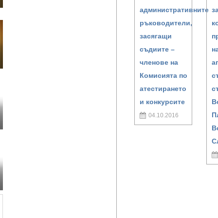
административните
з
ръководители,
к
засягащи
п
съдиите –
н
членове на
а
Комисията по
с
атестирането
с
и конкурсите
В
П
04.10.2016
В
С