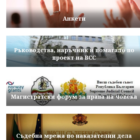
Анкети
Ръководства, наръчник и помагало по
проект на ВСС
Магистратски форум за права на човека
Съдебна мрежа по наказателни дела