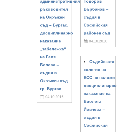
административния
Тодоров
ръководител
Върбанов –
на Окръжен
съдия в
съд – Бургас,
Софийския
дисциплинарно
районен съд
наказание
04.10.2016
„забележка“
на Галя
Съдийската
Белева –
колегия на
съдия в
ВСС не наложи
Окръжен съд
дисциплинарно
гр. Бургас
наказание на
04.10.2016
Виолета
Йовчева –
съдия в
Софийския