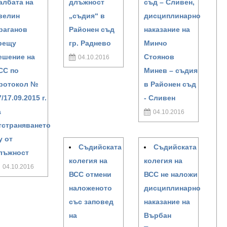
албата на
длъжност
съд – Сливен,
велин
„съдия“ в
дисциплинарно
раганов
Районен съд
наказание на
рещу
гр. Раднево
Минчо
ешение на
Стоянов
04.10.2016
СС по
Минев – съдия
ротокол №
в Районен съд
7/17.09.2015 г.
- Сливен
а
04.10.2016
тстраняването
у от
Съдийската
Съдийската
лъжност
колегия на
колегия на
04.10.2016
ВСС отмени
ВСС не наложи
наложеното
дисциплинарно
със заповед
наказание на
на
Върбан