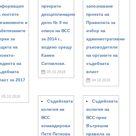
нформация
прекрати
запознаване
а поетите
дисциплинарно
проекта на
нгажименти и
дело № 9 по
Правилата за
абелязаните
описа на ВСС
избор на
ерки за
за 2014 г.,
административни
ащита на
водено срещу
ръководители
роекто-
Камен
на органите на
юджета на
Ситнилски.
съдебната
ъдебната
власт
05.10.2016
ласт за 2017
04.10.2016
05.10.2016
Съдийската
Съдийската
колегия на
колегия на
ВСС
ВСС прие
командирова
Вътрешни
Петя Петкова
правила за