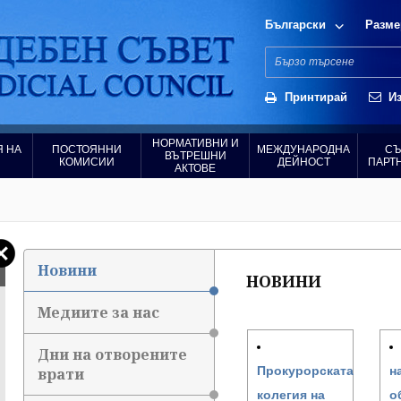
Български
Разме
Принтирай
Из
НОРМАТИВНИ И
 НА
ПОСТОЯННИ
МЕЖДУНАРОДНА
СЪ
ВЪТРЕШНИ
КОМИСИИ
ДЕЙНОСТ
ПАРТ
АКТОВЕ
Новини
НОВИНИ
Медиите за нас
Дни на отворените
Прокурорската
н
врати
колегия на
о