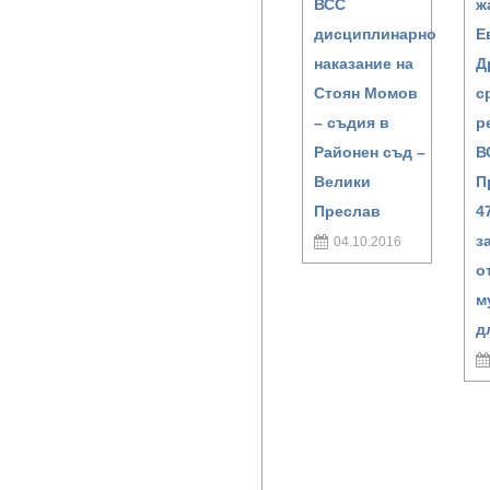
ВСС
ж
дисциплинарно
Е
наказание на
Д
Стоян Момов
с
– съдия в
р
Районен съд –
В
Велики
П
Преслав
4
з
04.10.2016
о
м
д