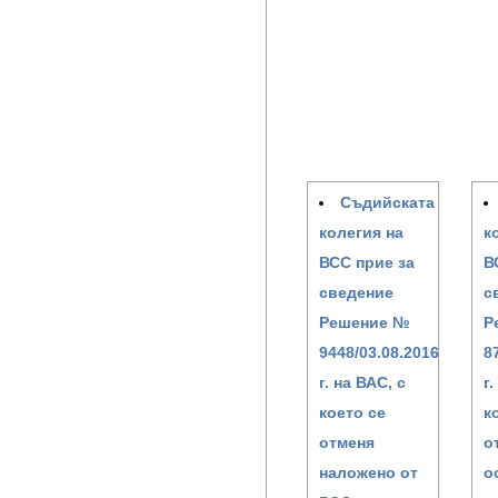
Съдийската
колегия на
к
ВСС прие за
В
сведение
с
Решение №
Р
9448/03.08.2016
8
г. на ВАС, с
г
което се
к
отменя
о
наложено от
о