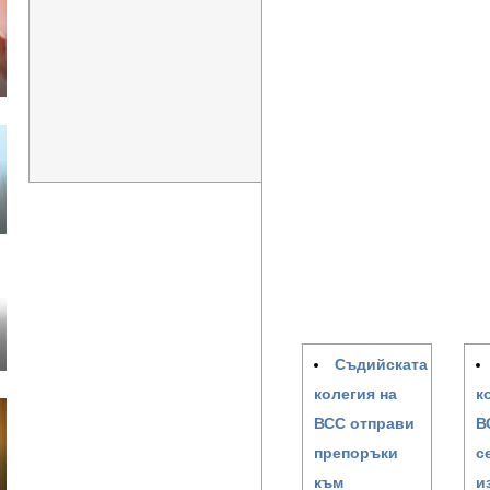
Съдийската
колегия на
к
ВСС отправи
В
препоръки
с
към
и