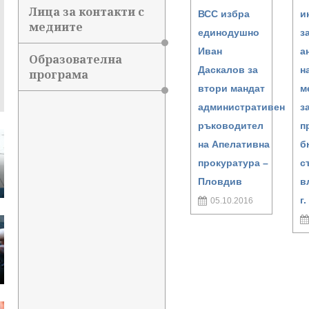
Лица за контакти с
ВСС избра
и
медиите
единодушно
з
Иван
а
Образователна
Даскалов за
н
програма
втори мандат
м
административен
з
ръководител
п
на Апелативна
б
прокуратура –
с
Пловдив
в
г.
05.10.2016