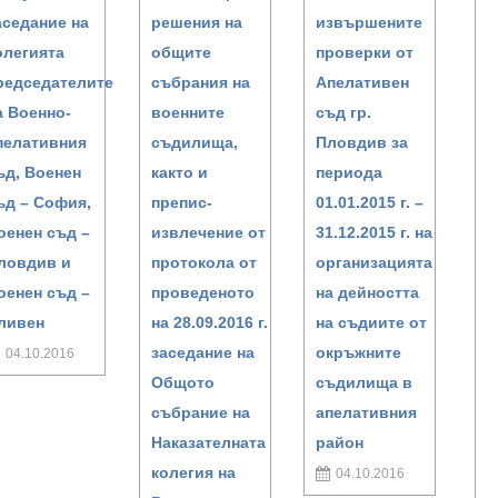
аседание на
решения на
извършените
олегията
общите
проверки от
редседателите
събрания на
Апелативен
а Военно-
военните
съд гр.
пелативния
съдилища,
Пловдив за
ъд, Военен
както и
периода
ъд – София,
препис-
01.01.2015 г. –
оенен съд –
извлечение от
31.12.2015 г. на
ловдив и
протокола от
организацията
оенен съд –
проведеното
на дейността
ливен
на 28.09.2016 г.
на съдиите от
заседание на
окръжните
04.10.2016
Общото
съдилища в
събрание на
апелативния
Наказателната
район
колегия на
04.10.2016