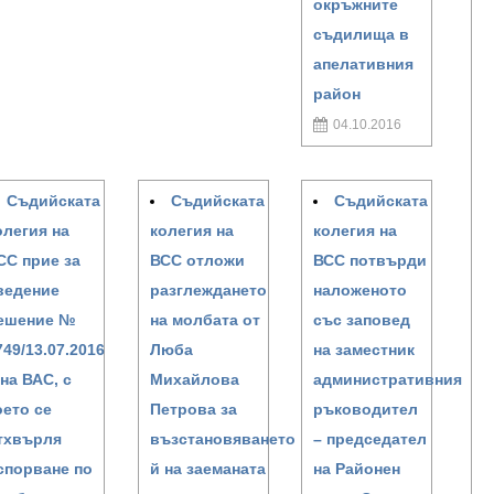
окръжните
съдилища в
апелативния
район
04.10.2016
Съдийската
Съдийската
Съдийската
олегия на
колегия на
колегия на
СС прие за
ВСС отложи
ВСС потвърди
ведение
разглеждането
наложеното
ешение №
на молбата от
със заповед
749/13.07.2016
Люба
на заместник
. на ВАС, с
Михайлова
административния
оето се
Петрова за
ръководител
тхвърля
възстановяването
– председател
спорване по
й на заеманата
на Районен