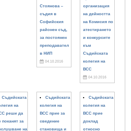
Стоянова –
организация
съдия в
на дейността
Софийския
на Комисия по
районен съд,
атестирането
за постоянен
и конкурсите
преподавател
към
в НИП
Съдийската
колегия на
04.10.2016
ВСС
04.10.2016
Съдийската
Съдийската
Съдийската
олегия на
колегия на
колегия на
СС реши да
ВСС прие за
ВСС прие
е поканят за
сведение
доклад
зслушване на
становища и
относно