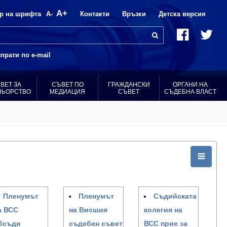
A+
р на шрифта
A-
Контакти
Връзки
Детска версия
прати по e-mail
ВЕТ ЗА
СЪВЕТ ПО
ГРАЖДАНСКИ
ОРГАНИ НА
НЬОРСТВО
МЕДИАЦИЯ
СЪВЕТ
СЪДЕБНА ВЛАСТ
Пленумът
Пленумът
Съдийската
а ВСС
на Висшия
колегия на
бсъди
съдебен съвет
ВСС прие за