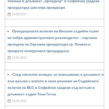
повиши в длъжност „прокурор“ в Софийска градска
прокуратура шестима прокурори
15.03.2017
Прокурорската колегия на Висшия съдебен съвет
не избра административен ръководител – окръжен
прокурор на Окръжна прокуратура гр. Плевен и
прекрати конкурсната процедурата.
15.03.2017
След спечелен конкурс за повишаване в длъжност и
във връзка с влязло в сила решение на Съдийската
колегия на ВСС в Софийски градски съд встъпи в
длъжност съдия Тони Гетов
15.03.2017