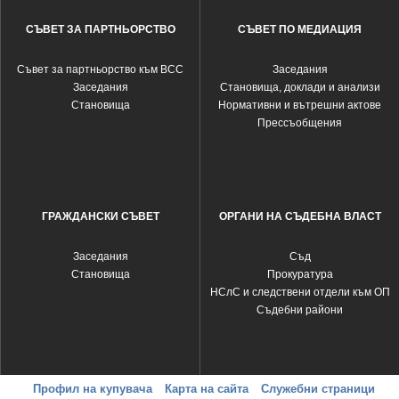
СЪВЕТ ЗА ПАРТНЬОРСТВО
СЪВЕТ ПО МЕДИАЦИЯ
Съвет за партньорство към ВСС
Заседания
Заседания
Становища, доклади и анализи
Становища
Нормативни и вътрешни актове
Прессъобщения
ГРАЖДАНСКИ СЪВЕТ
ОРГАНИ НА СЪДЕБНА ВЛАСТ
Заседания
Съд
Становища
Прокуратура
НСлС и следствени отдели към ОП
Съдебни райони
Профил на купувача
Карта на сайта
Служебни страници