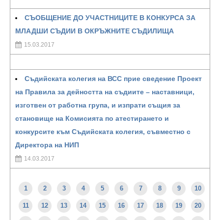
СЪОБЩЕНИЕ ДО УЧАСТНИЦИТЕ В КОНКУРСА ЗА
МЛАДШИ СЪДИИ В ОКРЪЖНИТЕ СЪДИЛИЩА
15.03.2017
Съдийската колегия на ВСС прие сведение Проект
на Правила за дейността на съдиите – наставници,
изготвен от работна група, и изпрати същия за
становище на Комисията по атестирането и
конкурсите към Съдийската колегия, съвместно с
Директора на НИП
14.03.2017
1
2
3
4
5
6
7
8
9
10
11
12
13
14
15
16
17
18
19
20