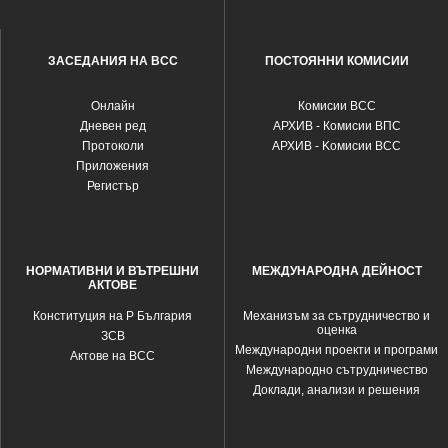
ЗАСЕДАНИЯ НА ВСС
ПОСТОЯННИ КОМИСИИ
Oнлайн
Комисии ВСС
Дневен ред
АРХИВ - Комисии ВПС
Протоколи
АРХИВ - Kомисии ВСС
Приложения
Регистър
НОРМАТИВНИ И ВЪТРЕШНИ
МЕЖДУНАРОДНА ДЕЙНОСТ
АКТОВЕ
Конституция на Р България
Механизъм за сътрудничество и
оценка
ЗСВ
Международни проекти и програми
Актове на ВСС
Международно сътрудничество
Доклади, анализи и решения