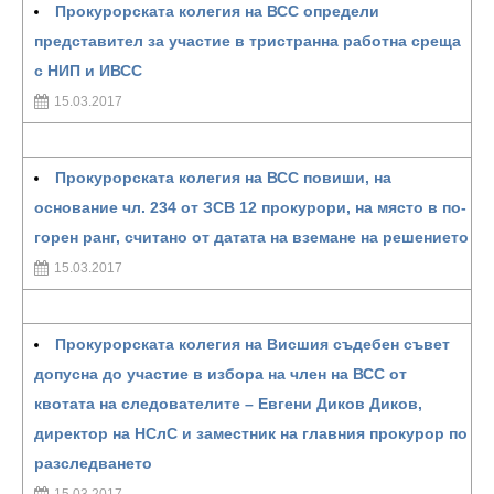
Прокурорската колегия на ВСС определи
представител за участие в тристранна работна среща
с НИП и ИВСС
15.03.2017
Прокурорската колегия на ВСС повиши, на
основание чл. 234 от ЗСВ 12 прокурори, на място в по-
горен ранг, считано от датата на вземане на решението
15.03.2017
Прокурорската колегия на Висшия съдебен съвет
допусна до участие в избора на член на ВСС от
квотата на следователите – Евгени Диков Диков,
директор на НСлС и заместник на главния прокурор по
разследването