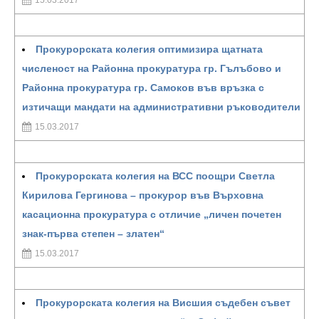
15.03.2017
Прокурорската колегия оптимизира щатната
численост на Районна прокуратура гр. Гълъбово и
Районна прокуратура гр. Самоков във връзка с
изтичащи мандати на административни ръководители
15.03.2017
Прокурорската колегия на ВСС поощри Светла
Кирилова Гергинова – прокурор във Върховна
касационна прокуратура с отличие „личен почетен
знак-първа степен – златен“
15.03.2017
Прокурорската колегия на Висшия съдебен съвет