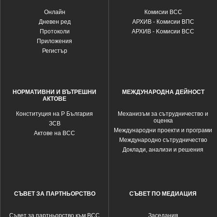
Oнлайн
Комисии ВСС
Дневен ред
АРХИВ - Комисии ВПС
Протоколи
АРХИВ - Kомисии ВСС
Приложения
Регистър
НОРМАТИВНИ И ВЪТРЕШНИ
МЕЖДУНАРОДНА ДЕЙНОСТ
АКТОВЕ
Конституция на Р България
Механизъм за сътрудничество и
оценка
ЗСВ
Международни проекти и програми
Актове на ВСС
Международно сътрудничество
Доклади, анализи и решения
СЪВЕТ ЗА ПАРТНЬОРСТВО
СЪВЕТ ПО МЕДИАЦИЯ
Съвет за партньорство към ВСС
Заседания