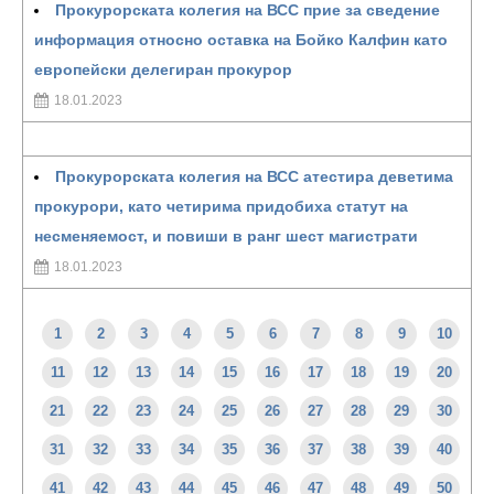
Прокурорската колегия на ВСС прие за сведение
информация относно оставка на Бойко Калфин като
европейски делегиран прокурор
18.01.2023
Прокурорската колегия на ВСС атестира деветима
прокурори, като четирима придобиха статут на
несменяемост, и повиши в ранг шест магистрати
18.01.2023
1
2
3
4
5
6
7
8
9
10
11
12
13
14
15
16
17
18
19
20
21
22
23
24
25
26
27
28
29
30
31
32
33
34
35
36
37
38
39
40
41
42
43
44
45
46
47
48
49
50