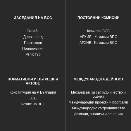
ЗАСЕДАНИЯ НА ВСС
ПОСТОЯННИ КОМИСИИ
Oнлайн
Комисии ВСС
Дневен ред
АРХИВ - Комисии ВПС
Протоколи
АРХИВ - Kомисии ВСС
Приложения
Регистър
НОРМАТИВНИ И ВЪТРЕШНИ
МЕЖДУНАРОДНА ДЕЙНОСТ
АКТОВЕ
Конституция на Р България
Механизъм за сътрудничество и
оценка
ЗСВ
Международни проекти и програми
Актове на ВСС
Международно сътрудничество
Доклади, анализи и решения