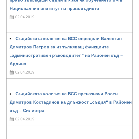
право за младши съдии в края на обучението им в
Националния институт на правосъдието
02.04.2019
Съдийската колегия на ВСС определи Валентин
Димитров Петров за изпълняващ функциите
„административен ръководител“ на Районен съд –
Ардино
02.04.2019
Съдийската колегия на ВСС преназначи Росен
Димитров Костадинов на длъжност „съдия“ в Районен
съд – Силистра
02.04.2019