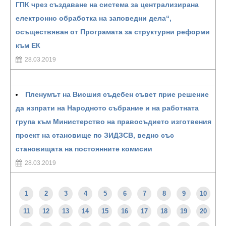
ГПК чрез създаване на система за централизирана
електронно обработка на заповедни дела“,
осъществяван от Програмата за структурни реформи
към ЕК
28.03.2019
Пленумът на Висшия съдебен съвет прие решение
да изпрати на Народното събрание и на работната
група към Министерство на правосъдието изготвения
проект на становище по ЗИДЗСВ, ведно със
становищата на постоянните комисии
28.03.2019
1
2
3
4
5
6
7
8
9
10
11
12
13
14
15
16
17
18
19
20