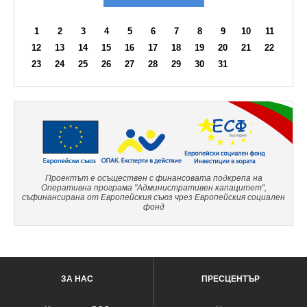
1
2
3
4
5
6
7
8
9
10
11
12
13
14
15
16
17
18
19
20
21
22
23
24
25
26
27
28
29
30
31
Проектът е осъществен с финансовата подкрепа на
Оперативна програма "Административен капацитет",
съфинансирана от Европейския съюз чрез Европейския социален
фонд
ЗА НАС
ПРЕСЦЕНТЪР