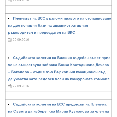
29.09.2016
Пленумът на ВСС възложи правото на стопанисване
на две почивни бази на административния
ръководител и председател на ВКС
29.09.2016
Съдийската колегия на Висшия съдебен съвет прие
че не съществува забрана Бонка Костадинова Дечева
– Бакалова – съдия във Върховния касационен съд,
да участва като редовен член на конкурсната комисия
27.09.2016
Съдийската колегия на ВСС предложи на Пленума
на Съвета да избере г-жа Мария Кузманова за член на