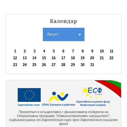
Календар
Август
1
2
3
4
5
6
7
8
9
10
11
12
13
14
15
16
17
18
19
20
21
22
23
24
25
26
27
28
29
30
31
Проектът е осъществен с финансовата подкрепа на
Оперативна програма "Административен капацитет",
съфинансирана от Европейския съюз чрез Европейския социален
фонд