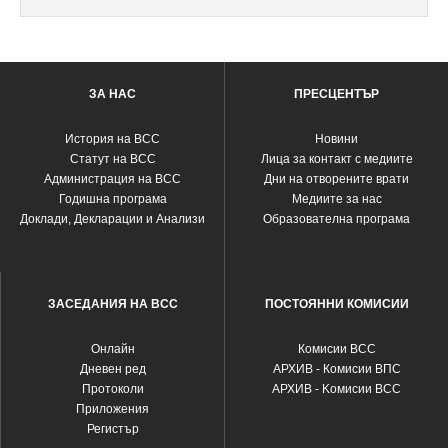
ЗА НАС
ПРЕСЦЕНТЪР
История на ВСС
Новини
Статут на ВСС
Лица за контакт с медиите
Администрация на ВСС
Дни на отворените врати
Годишна програма
Медиите за нас
Доклади, Декларации и Анализи
Образователна програма
ЗАСЕДАНИЯ НА ВСС
ПОСТОЯННИ КОМИСИИ
Oнлайн
Комисии ВСС
Дневен ред
АРХИВ - Комисии ВПС
Протоколи
АРХИВ - Kомисии ВСС
Приложения
Регистър