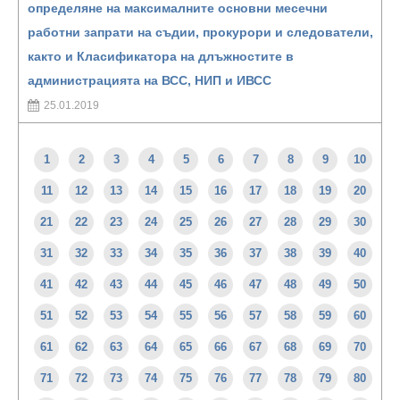
определяне на максималните основни месечни
работни запрати на съдии, прокурори и следователи,
както и Класификатора на длъжностите в
администрацията на ВСС, НИП и ИВСС
25.01.2019
1
2
3
4
5
6
7
8
9
10
11
12
13
14
15
16
17
18
19
20
21
22
23
24
25
26
27
28
29
30
31
32
33
34
35
36
37
38
39
40
41
42
43
44
45
46
47
48
49
50
51
52
53
54
55
56
57
58
59
60
61
62
63
64
65
66
67
68
69
70
71
72
73
74
75
76
77
78
79
80