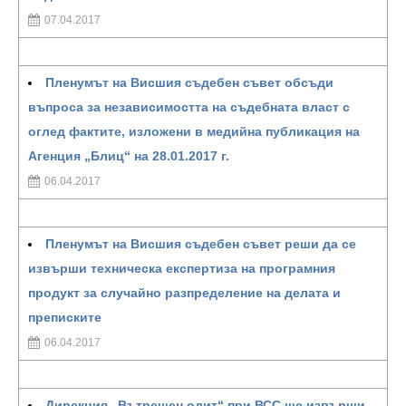
07.04.2017
Пленумът на Висшия съдебен съвет обсъди
въпроса за независимостта на съдебната власт с
оглед фактите, изложени в медийна публикация на
Агенция „Блиц“ на 28.01.2017 г.
06.04.2017
Пленумът на Висшия съдебен съвет реши да се
извърши техническа експертиза на програмния
продукт за случайно разпределение на делата и
преписките
06.04.2017
Дирекция „Вътрешен одит“ при ВСС ще извърши