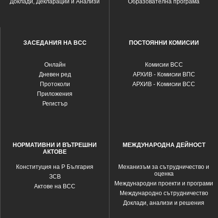
Доклади, Декларации и Анализи
Образователна програма
ЗАСЕДАНИЯ НА ВСС
ПОСТОЯННИ КОМИСИИ
Oнлайн
Комисии ВСС
Дневен ред
АРХИВ - Комисии ВПС
Протоколи
АРХИВ - Kомисии ВСС
Приложения
Регистър
НОРМАТИВНИ И ВЪТРЕШНИ
МЕЖДУНАРОДНА ДЕЙНОСТ
АКТОВЕ
Конституция на Р България
Механизъм за сътрудничество и
оценка
ЗСВ
Международни проекти и програми
Актове на ВСС
Международно сътрудничество
Доклади, анализи и решения