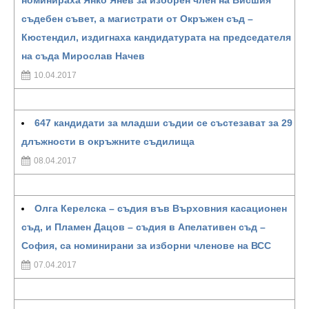
номинираха Янко Янев за изборен член на Висшия
съдебен съвет, а магистрати от Окръжен съд –
Кюстендил, издигнаха кандидатурата на председателя
на съда Мирослав Начев
10.04.2017
647 кандидати за младши съдии се състезават за 29
длъжности в окръжните съдилища
08.04.2017
Олга Керелска – съдия във Върховния касационен
съд, и Пламен Дацов – съдия в Апелативен съд –
София, са номинирани за изборни членове на ВСС
07.04.2017