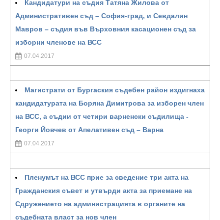
Кандидатури на съдия Татяна Жилова от
Административен съд – София-град, и Севдалин
Мавров – съдия във Върховния касационен съд за
изборни членове на ВСС
07.04.2017
Магистрати от Бургаския съдебен район издигнаха
кандидатурата на Боряна Димитрова за изборен член
на ВСС, а съдии от четири варненски съдилища -
Георги Йовчев от Апелативен съд – Варна
07.04.2017
Пленумът на ВСС прие за сведение три акта на
Гражданския съвет и утвърди акта за приемане на
Сдружението на администрацията в органите на
съдебната власт за нов член