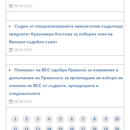
06.04.2017
Съдии от специализираните наказателни съдилища
предлагат Красимира Костова за изборен член на
Висшия съдебен съвет
06.04.2017
Пленумът на ВСС одобри Правила за изменение и
допълнение на Правилата за провеждане на избори на
членове на ВСС от съдиите, прокурорите и
следователите
06.04.2017
1
2
3
4
5
6
7
8
9
10
11
12
13
14
15
16
17
18
19
20