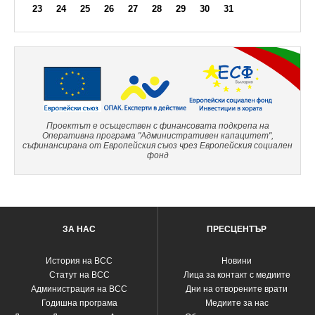
23
24
25
26
27
28
29
30
31
Проектът е осъществен с финансовата подкрепа на
Оперативна програма "Административен капацитет",
съфинансирана от Европейския съюз чрез Европейския социален
фонд
ЗА НАС
ПРЕСЦЕНТЪР
История на ВСС
Новини
Статут на ВСС
Лица за контакт с медиите
Администрация на ВСС
Дни на отворените врати
Годишна програма
Медиите за нас