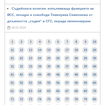
Съдийската колегия, изпълняваща функциите на
ВСС, поощри и освободи Теменужка Симеонова от
длъжността „съдия“ в СГС, поради пенсиониране
06.02.2024
1
2
3
4
5
6
7
8
9
10
11
12
13
14
15
16
17
18
19
20
21
22
23
24
25
26
27
28
29
30
31
32
33
34
35
36
37
38
39
40
41
42
43
44
45
46
47
48
49
50
51
52
53
54
55
56
57
58
59
60
61
62
63
64
65
66
67
68
69
70
71
72
73
74
75
76
77
78
79
80