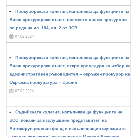
Прокурорската колегия, изпълняваща функциите на
Висш прокурорски съвет, премести двама прокурори
по реда на чл. 194, ал. 2 от ЗСВ
07.02.2024
Прокурорската колегия, изпълняваща функциите на
Висш прокурорски съвет, откри процедура за избор на
административен ръководител – окръжен прокурор на
Окръжна прокуратура – София
07.02.2024
Съдийската колегия, изпълняваща функциите на
ВСС, покани за изслушване представител на
Антикорупционния фонд и изпълняващия функциите
„главен прокурор“ по скандала с Мартин Божанов