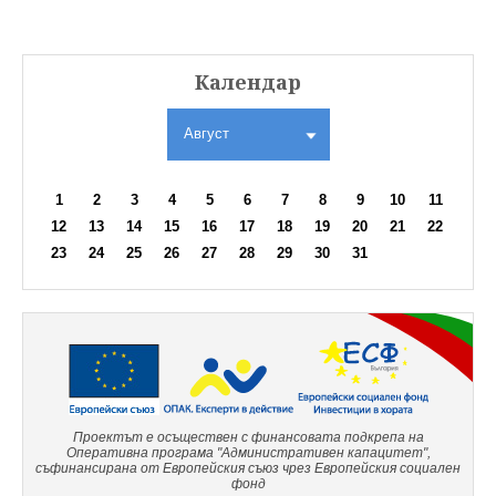
Календар
Август
1
2
3
4
5
6
7
8
9
10
11
12
13
14
15
16
17
18
19
20
21
22
23
24
25
26
27
28
29
30
31
Проектът е осъществен с финансовата подкрепа на
Оперативна програма "Административен капацитет",
съфинансирана от Европейския съюз чрез Европейския социален
фонд