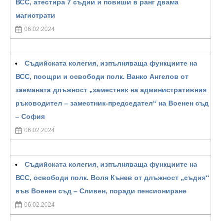
ВСС, атестира 7 съдии и повиши в ранг двама
магистрати
06.02.2024
Съдийската колегия, изпълняваща функциите на
ВСС, поощри и освободи полк. Ванко Ангелов от
заеманата длъжност „заместник на административния
ръководител – заместник-председател“ на Военен съд
– София
06.02.2024
Съдийската колегия, изпълняваща функциите на
ВСС, освободи полк. Воля Кънев от длъжност „съдия“
във Военен съд – Сливен, поради пенсиониране
06.02.2024