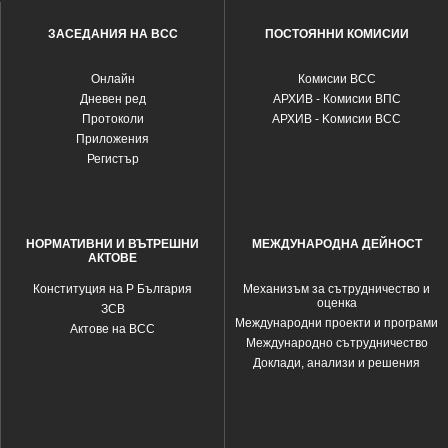
ЗАСЕДАНИЯ НА ВСС
ПОСТОЯННИ КОМИСИИ
Oнлайн
Комисии ВСС
Дневен ред
АРХИВ - Комисии ВПС
Протоколи
АРХИВ - Kомисии ВСС
Приложения
Регистър
НОРМАТИВНИ И ВЪТРЕШНИ
МЕЖДУНАРОДНА ДЕЙНОСТ
АКТОВЕ
Конституция на Р България
Механизъм за сътрудничество и
оценка
ЗСВ
Международни проекти и програми
Актове на ВСС
Международно сътрудничество
Доклади, анализи и решения