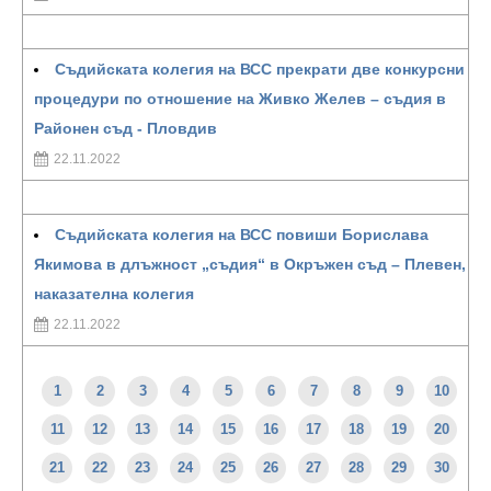
Съдийската колегия на ВСС прекрати две конкурсни
процедури по отношение на Живко Желев – съдия в
Районен съд - Пловдив
22.11.2022
Съдийската колегия на ВСС повиши Борислава
Якимова в длъжност „съдия“ в Окръжен съд – Плевен,
наказателна колегия
22.11.2022
1
2
3
4
5
6
7
8
9
10
11
12
13
14
15
16
17
18
19
20
21
22
23
24
25
26
27
28
29
30