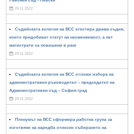
Районен съд - Левски
29.11.2022
Съдийската колегия на ВСС атестира двама съдии,
които придобиват статут на несменяемост, а пет
магистрати са повишени в ранг
29.11.2022
Съдийската колегия на ВСС отложи избора на
административен ръководител – председател на
Административен съд – София-град
29.11.2022
Пленумът на ВСС сформира работна група за
изготвяне на наредба относно събирането на