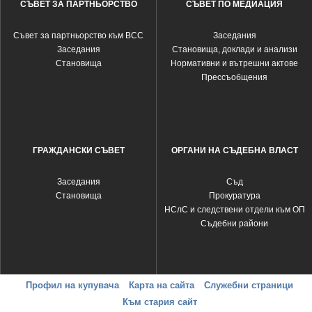
СЪВЕТ ЗА ПАРТНЬОРСТВО
СЪВЕТ ПО МЕДИАЦИЯ
Съвет за партньорство към ВСС
Заседания
Заседания
Становища, доклади и анализи
Становища
Нормативни и вътрешни актове
Прессъобщения
ГРАЖДАНСКИ СЪВЕТ
ОРГАНИ НА СЪДЕБНА ВЛАСТ
Заседания
Съд
Становища
Прокуратура
НСлС и следствени отдели към ОП
Съдебни райони
Профил на купувача
Карта на сайта
Служебни страници
Към стария сайт