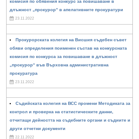
комисия по обявения конкурс за повишаване в
длъжност „прокурор“ в апелативните прокуратури
23.11.2022
Прокурорската колегия на Висшия съдебен съвет
обяви определения поименен състав на конкурсната
комисия по конкурса за повишаване в длъжност
„прокурор“ във Върховна административна
прокуратура
23.11.2022
Съдийската колегия на ВСС промени Методиката за
контрол и проверка на статистическите данни,
отчитащи дейността на съдебните органи и съдиите и
други отчетни документи
22.11.2022