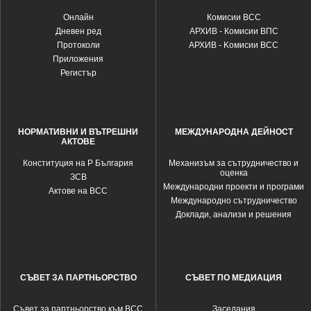
Oнлайн
Комисии ВСС
Дневен ред
АРХИВ - Комисии ВПС
Протоколи
АРХИВ - Kомисии ВСС
Приложения
Регистър
НОРМАТИВНИ И ВЪТРЕШНИ
МЕЖДУНАРОДНА ДЕЙНОСТ
АКТОВЕ
Конституция на Р България
Механизъм за сътрудничество и
оценка
ЗСВ
Международни проекти и програми
Актове на ВСС
Международно сътрудничество
Доклади, анализи и решения
СЪВЕТ ЗА ПАРТНЬОРСТВО
СЪВЕТ ПО МЕДИАЦИЯ
Съвет за партньорство към ВСС
Заседания