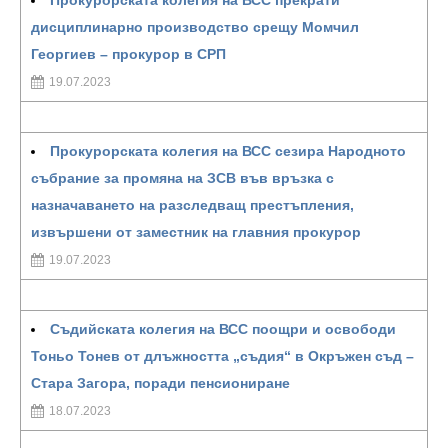
Прокурорската колегия на ВСС прекрати
дисциплинарно производство срещу Момчил
Георгиев – прокурор в СРП
19.07.2023
Прокурорската колегия на ВСС сезира Народното
събрание за промяна на ЗСВ във връзка с
назначаването на разследващ престъпления,
извършени от заместник на главния прокурор
19.07.2023
Съдийската колегия на ВСС поощри и освободи
Тоньо Тонев от длъжността „съдия“ в Окръжен съд –
Стара Загора, поради пенсиониране
18.07.2023