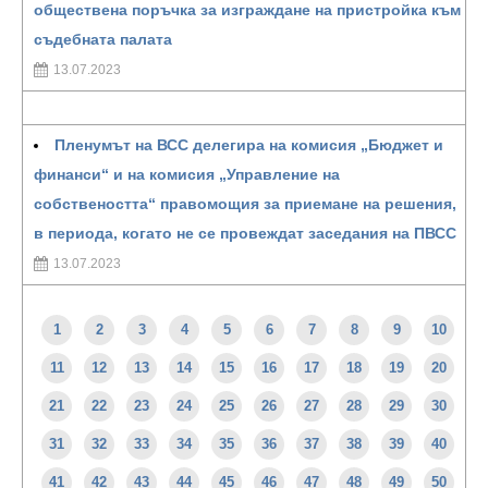
обществена поръчка за изграждане на пристройка към
съдебната палата
13.07.2023
Пленумът на ВСС делегира на комисия „Бюджет и
финанси“ и на комисия „Управление на
собствеността“ правомощия за приемане на решения,
в периода, когато не се провеждат заседания на ПВСС
13.07.2023
1
2
3
4
5
6
7
8
9
10
11
12
13
14
15
16
17
18
19
20
21
22
23
24
25
26
27
28
29
30
31
32
33
34
35
36
37
38
39
40
41
42
43
44
45
46
47
48
49
50