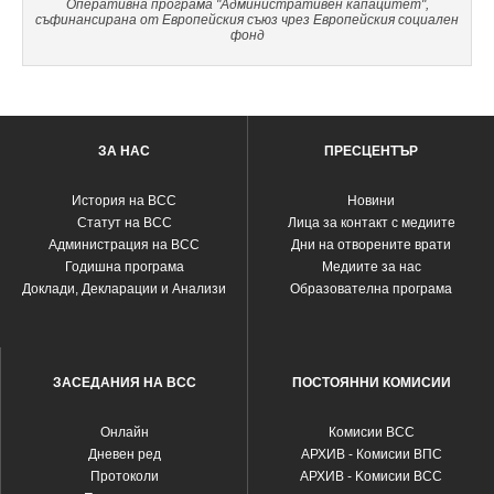
Оперативна програма "Административен капацитет",
съфинансирана от Европейския съюз чрез Европейския социален
фонд
ЗА НАС
ПРЕСЦЕНТЪР
История на ВСС
Новини
Статут на ВСС
Лица за контакт с медиите
Администрация на ВСС
Дни на отворените врати
Годишна програма
Медиите за нас
Доклади, Декларации и Анализи
Образователна програма
ЗАСЕДАНИЯ НА ВСС
ПОСТОЯННИ КОМИСИИ
Oнлайн
Комисии ВСС
Дневен ред
АРХИВ - Комисии ВПС
Протоколи
АРХИВ - Kомисии ВСС