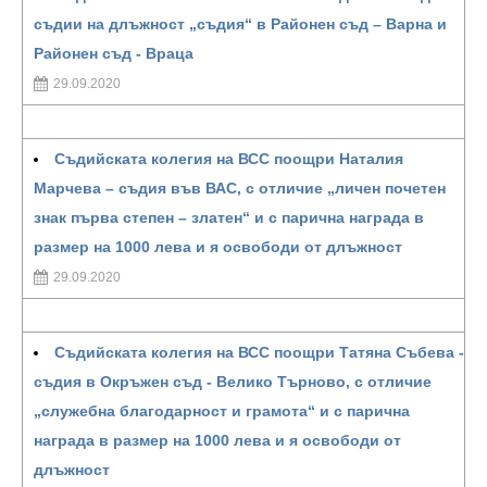
съдии на длъжност „съдия“ в Районен съд – Варна и
Районен съд - Враца
29.09.2020
Съдийската колегия на ВСС поощри Наталия
Марчева – съдия във ВАС, с отличие „личен почетен
знак първа степен – златен“ и с парична награда в
размер на 1000 лева и я освободи от длъжност
29.09.2020
Съдийската колегия на ВСС поощри Татяна Събева -
съдия в Окръжен съд - Велико Търново, с отличие
„служебна благодарност и грамота“ и с парична
награда в размер на 1000 лева и я освободи от
длъжност