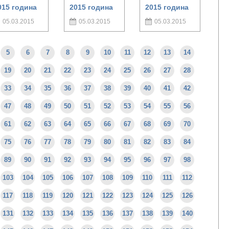
015 година
2015 година
2015 година
05.03.2015
05.03.2015
05.03.2015
5
6
7
8
9
10
11
12
13
14
19
20
21
22
23
24
25
26
27
28
33
34
35
36
37
38
39
40
41
42
47
48
49
50
51
52
53
54
55
56
61
62
63
64
65
66
67
68
69
70
75
76
77
78
79
80
81
82
83
84
89
90
91
92
93
94
95
96
97
98
103
104
105
106
107
108
109
110
111
112
117
118
119
120
121
122
123
124
125
126
131
132
133
134
135
136
137
138
139
140