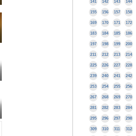
141
142
143
144
155
156
157
158
169
170
171
172
183
184
185
186
197
198
199
200
211
212
213
214
225
226
227
228
239
240
241
242
253
254
255
256
267
268
269
270
281
282
283
284
295
296
297
298
309
310
311
312