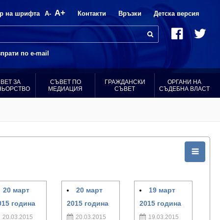
A+
р на шрифта
A-
Контакти
Връзки
Детска версия
прати по e-mail
ВЕТ ЗА
СЪВЕТ ПО
ГРАЖДАНСКИ
ОРГАНИ НА
НЬОРСТВО
МЕДИАЦИЯ
СЪВЕТ
СЪДЕБНА ВЛАСТ
20 март
20 март
19 март
015 година
2015 година
2015 година
20.03.2015
20.03.2015
19.03.2015