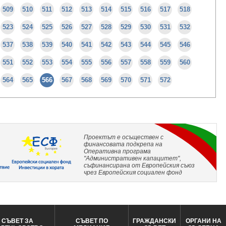
509
510
511
512
513
514
515
516
517
518
523
524
525
526
527
528
529
530
531
532
537
538
539
540
541
542
543
544
545
546
551
552
553
554
555
556
557
558
559
560
564
565
566
567
568
569
570
571
572
Проектът е осъществен с
финансовата подкрепа на
Оперативна програма
"Административен капацитет",
съфинансирана от Европейския съюз
чрез Европейския социален фонд
СЪВЕТ ЗА
СЪВЕТ ПО
ГРАЖДАНСКИ
ОРГАНИ НА