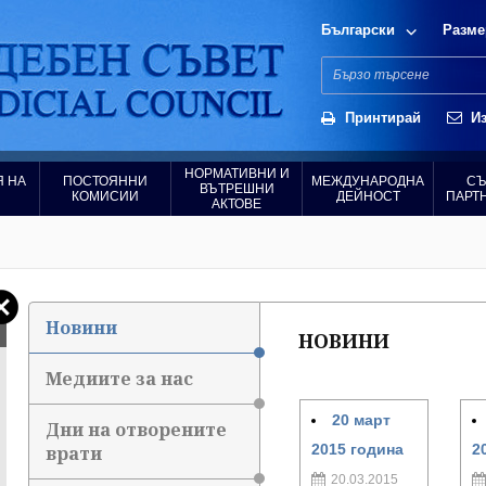
Български
Разме
Принтирай
Из
НОРМАТИВНИ И
 НА
ПОСТОЯННИ
МЕЖДУНАРОДНА
СЪ
ВЪТРЕШНИ
КОМИСИИ
ДЕЙНОСТ
ПАРТ
АКТОВЕ
Новини
НОВИНИ
Медиите за нас
20 март
Дни на отворените
2015 година
2
врати
20.03.2015