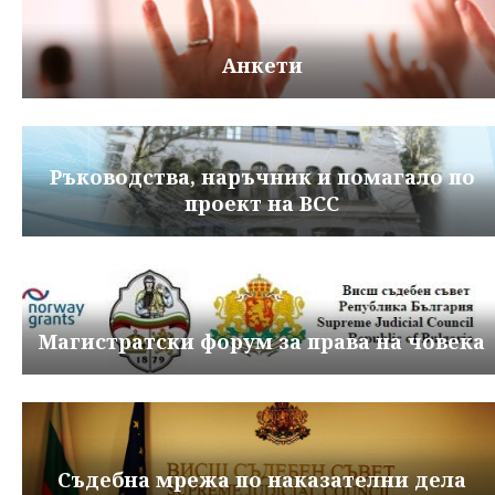
Анкети
Ръководства, наръчник и помагало по
проект на ВСС
Магистратски форум за права на човека
Съдебна мрежа по наказателни дела