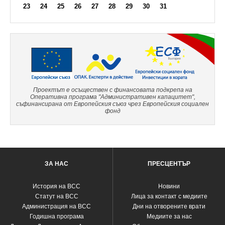
23
24
25
26
27
28
29
30
31
Проектът е осъществен с финансовата подкрепа на
Оперативна програма "Административен капацитет",
съфинансирана от Европейския съюз чрез Европейския социален
фонд
ЗА НАС
ПРЕСЦЕНТЪР
История на ВСС
Новини
Статут на ВСС
Лица за контакт с медиите
Администрация на ВСС
Дни на отворените врати
Годишна програма
Медиите за нас