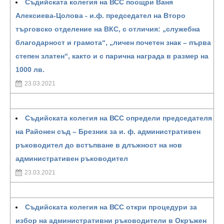
Съдийската колегия на ВСС поощри Ваня
Алексиева-Цолова - и.ф. председател на Второ
търговско отделение на ВКС, с отличия: „служебна
благодарност и грамота“, „личен почетен знак – първа
степен златен“, както и с парична награда в размер на
1000 лв.
23.03.2021
Съдийската колегия на ВСС определи председателя
на Районен съд – Брезник за и. ф. административен
ръководител до встъпване в длъжност на нов
административен ръководител
23.03.2021
Съдийската колегия на ВСС откри процедури за
избор на административни ръководители в Окръжен