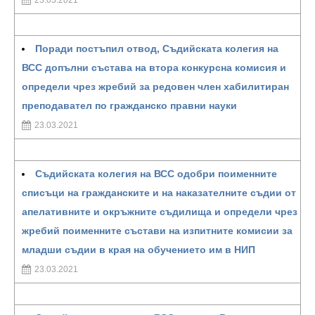
23.03.2021
Поради постъпил отвод, Съдийската колегия на
ВСС допълни състава на втора конкурсна комисия и
определи чрез жребий за редовен член хабилитиран
преподавател по гражданско правни науки
23.03.2021
Съдийската колегия на ВСС одобри поименните
списъци на гражданските и на наказателните съдии от
апелативните и окръжните съдилища и определи чрез
жребий поименните състави на изпитните комисии за
младши съдии в края на обучението им в НИП
23.03.2021