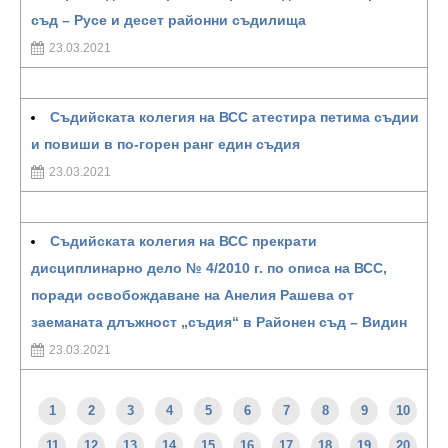
съд – Русе и десет районни съдилища
23.03.2021
Съдийската колегия на ВСС атестира петима съдии
и повиши в по-горен ранг един съдия
23.03.2021
Съдийската колегия на ВСС прекрати
дисциплинарно дело № 4/2010 г. по описа на ВСС,
поради освобождаване на Анелия Рашева от
заеманата длъжност „съдия“ в Районен съд – Видин
23.03.2021
1
2
3
4
5
6
7
8
9
10
11
12
13
14
15
16
17
18
19
20