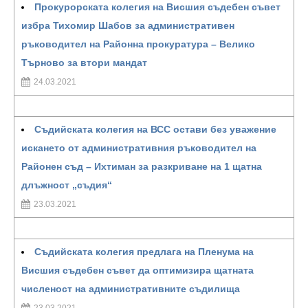
Прокурорската колегия на Висшия съдебен съвет
избра Тихомир Шабов за административен
ръководител на Районна прокуратура – Велико
Търново за втори мандат
24.03.2021
Съдийската колегия на ВСС остави без уважение
искането от административния ръководител на
Районен съд – Ихтиман за разкриване на 1 щатна
длъжност „съдия“
23.03.2021
Съдийската колегия предлага на Пленума на
Висшия съдебен съвет да оптимизира щатната
численост на административните съдилища