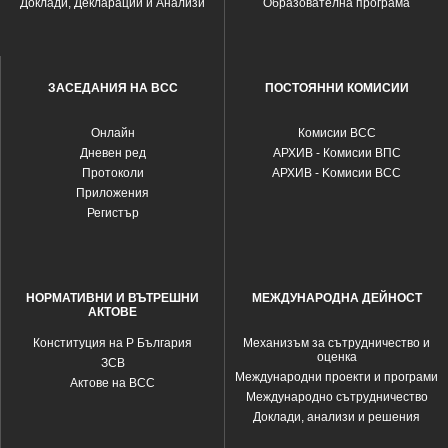
Доклади, Декларации и Анализи
Образователна програма
ЗАСЕДАНИЯ НА ВСС
ПОСТОЯННИ КОМИСИИ
Oнлайн
Комисии ВСС
Дневен ред
АРХИВ - Комисии ВПС
Протоколи
АРХИВ - Kомисии ВСС
Приложения
Регистър
НОРМАТИВНИ И ВЪТРЕШНИ
МЕЖДУНАРОДНА ДЕЙНОСТ
АКТОВЕ
Конституция на Р България
Механизъм за сътрудничество и
оценка
ЗСВ
Международни проекти и програми
Актове на ВСС
Международно сътрудничество
Доклади, анализи и решения