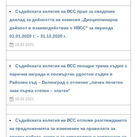
Съдийската колегия на ВСС прие за сведение
доклад за дейността на комисия „Дисциплинарна
дейност и взаимодействие с ИВСС“ за периода
01.01.2020 г. – 31.12.2020 г.
16.02.2021
Съдийската колегия на ВСС поощри трима съдии с
парична награда и посмъртно удостои съдия в
Районен съд – Велинград с отличие „личен почетен
знак първа степен – златен“
16.02.2021
Съдийската колегия на ВСС отложи разглеждането
на предложенията за изменение на правилата за
своята работа, както и за определяне и изплащане на