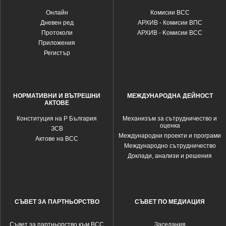
Oнлайн
Комисии ВСС
Дневен ред
АРХИВ - Комисии ВПС
Протоколи
АРХИВ - Kомисии ВСС
Приложения
Регистър
НОРМАТИВНИ И ВЪТРЕШНИ
МЕЖДУНАРОДНА ДЕЙНОСТ
АКТОВЕ
Конституция на Р България
Механизъм за сътрудничество и
оценка
ЗСВ
Международни проекти и програми
Актове на ВСС
Международно сътрудничество
Доклади, анализи и решения
СЪВЕТ ЗА ПАРТНЬОРСТВО
СЪВЕТ ПО МЕДИАЦИЯ
Съвет за партньорство към ВСС
Заседания