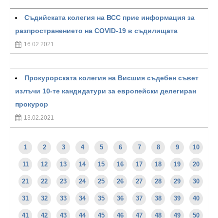
Съдийската колегия на ВСС прие информация за
разпространението на COVID-19 в съдилищата
16.02.2021
Прокурорската колегия на Висшия съдебен съвет
излъчи 10-те кандидатури за европейски делегиран
прокурор
13.02.2021
1
2
3
4
5
6
7
8
9
10
11
12
13
14
15
16
17
18
19
20
21
22
23
24
25
26
27
28
29
30
31
32
33
34
35
36
37
38
39
40
41
42
43
44
45
46
47
48
49
50