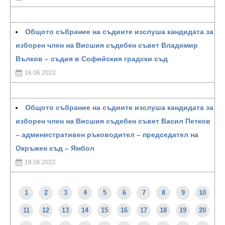
Общото събрание на съдиите изслуша кандидата за
изборен член на Висшия съдебен съвет Владимир
Вълков – съдия в Софийския градски съд
18.06.2022
Общото събрание на съдиите изслуша кандидата за
изборен член на Висшия съдебен съвет Васил Петков
– административен ръководител – председател на
Окръжен съд – Ямбол
18.06.2022
1
2
3
4
5
6
7
8
9
10
11
12
13
14
15
16
17
18
19
20