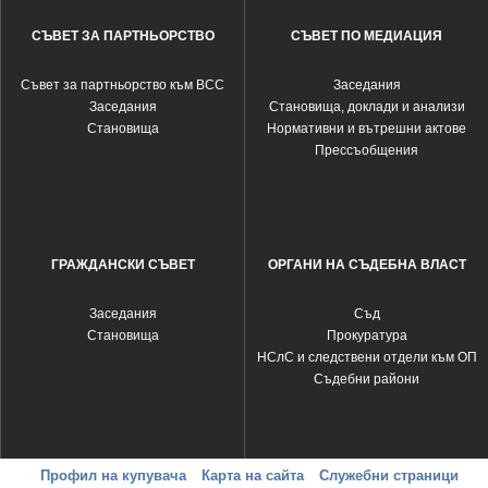
СЪВЕТ ЗА ПАРТНЬОРСТВО
СЪВЕТ ПО МЕДИАЦИЯ
Съвет за партньорство към ВСС
Заседания
Заседания
Становища, доклади и анализи
Становища
Нормативни и вътрешни актове
Прессъобщения
ГРАЖДАНСКИ СЪВЕТ
ОРГАНИ НА СЪДЕБНА ВЛАСТ
Заседания
Съд
Становища
Прокуратура
НСлС и следствени отдели към ОП
Съдебни райони
Профил на купувача
Карта на сайта
Служебни страници