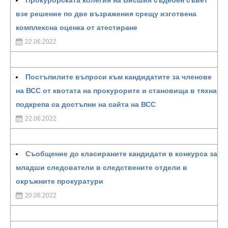
Прокурорската колегия на Висшия съдебен съвет
взе решение по две възражения срещу изготвена
комплексна оценка от атестиране
22.06.2022
Постъпилите въпроси към кандидатите за членове
на ВСС от квотата на прокурорите и становища в тяхна
подкрепа са достъпни на сайта на ВСС
22.06.2022
Съобщение до класираните кандидати в конкурса за
младши следователи в следствените отдели в
окръжните прокуратури
20.06.2022