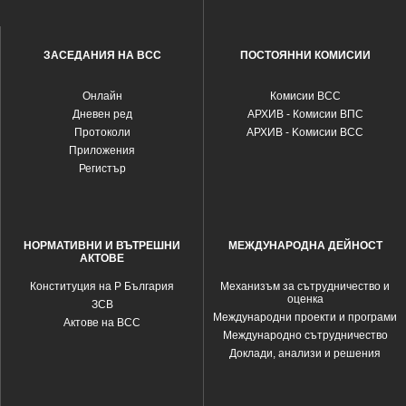
ЗАСЕДАНИЯ НА ВСС
ПОСТОЯННИ КОМИСИИ
Oнлайн
Комисии ВСС
Дневен ред
АРХИВ - Комисии ВПС
Протоколи
АРХИВ - Kомисии ВСС
Приложения
Регистър
НОРМАТИВНИ И ВЪТРЕШНИ
МЕЖДУНАРОДНА ДЕЙНОСТ
АКТОВЕ
Конституция на Р България
Механизъм за сътрудничество и
оценка
ЗСВ
Международни проекти и програми
Актове на ВСС
Международно сътрудничество
Доклади, анализи и решения