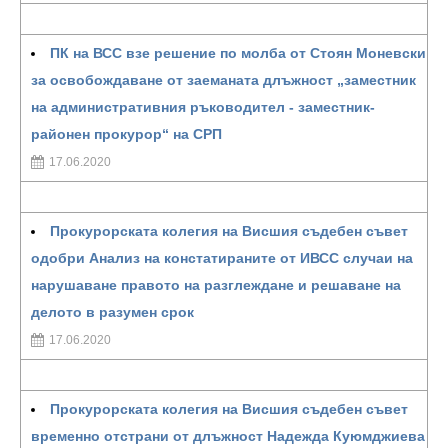
ПК на ВСС взе решение по молба от Стоян Моневски
за освобождаване от заеманата длъжност „заместник
на административния ръководител - заместник-
районен прокурор“ на СРП
17.06.2020
Прокурорската колегия на Висшия съдебен съвет
одобри Анализ на констатираните от ИВСС случаи на
нарушаване правото на разглеждане и решаване на
делото в разумен срок
17.06.2020
Прокурорската колегия на Висшия съдебен съвет
временно отстрани от длъжност Надежда Куюмджиева