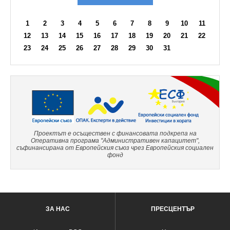
1
2
3
4
5
6
7
8
9
10
11
12
13
14
15
16
17
18
19
20
21
22
23
24
25
26
27
28
29
30
31
Проектът е осъществен с финансовата подкрепа на
Оперативна програма "Административен капацитет",
съфинансирана от Европейския съюз чрез Европейския социален
фонд
ЗА НАС
ПРЕСЦЕНТЪР