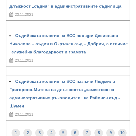
длъжност „съдия“ в административните съдилища
23.11.2021
Съдийската колегия на ВСС поощри Десислава
Николова – съдия в Окръжен съд – Добрич, с отличие
„служебна благодарност и грамота
23.11.2021
Съдийската колегия на ВСС назначи Людмила
Григорова-Митева на длъжността „заместник на
административния ръководител“ на Районен съд -
Шумен
23.11.2021
1
2
3
4
5
6
7
8
9
10