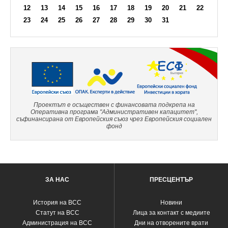
12
13
14
15
16
17
18
19
20
21
22
23
24
25
26
27
28
29
30
31
Проектът е осъществен с финансовата подкрепа на
Оперативна програма "Административен капацитет",
съфинансирана от Европейския съюз чрез Европейския социален
фонд
ЗА НАС
ПРЕСЦЕНТЪР
История на ВСС
Новини
Статут на ВСС
Лица за контакт с медиите
Администрация на ВСС
Дни на отворените врати