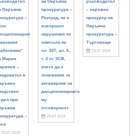
ъководител
на Окръжна
ръководител
а Окръжна
прокуратура –
– окръжен
рокуратура –
Разград, не е
прокурор на
усе
извършил
Окръжна
исциплинарно
нарушения по
прокуратура –
аказание
смисъла на
Търговище
забележка“
чл. 307, ал. 3,
25.07.2019
а Марин
т. 3 от ЗСВ,
аринов –
което да е
ледовател в
основание за
кръжен
ангажиране на
ледствен
дисциплинарната
тдел при
му
кръжна
отговорност
рокуратура –
25.07.2019
усе
25.07.2019