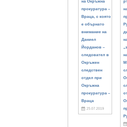
на Окръжна
р
прокуратура –
н
Враца, с която
п
е обърнато
Р
внимание на
д
Даниел
н
Йорданов –
„
следовател в
н
Окръжен
М
следствен
с
отдел при
О
Окръжна
с
прокуратура –
о
Враца
О
п
25.07.2019
Р