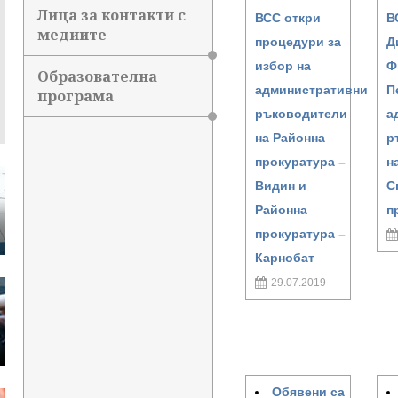
Лица за контакти с
ВСС откри
В
медиите
процедури за
Д
избор на
Ф
Образователна
административни
П
програма
ръководители
а
на Районна
р
прокуратура –
н
Видин и
С
Районна
п
прокуратура –
Карнобат
29.07.2019
Обявени са