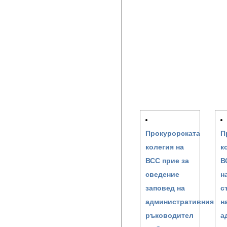
Прокурорската
П
колегия на
к
ВСС прие за
В
сведение
н
заповед на
с
административния
н
ръководител
а