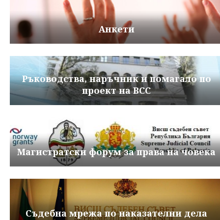
Анкети
Ръководства, наръчник и помагало по
проект на ВСС
Магистратски форум за права на човека
Съдебна мрежа по наказателни дела