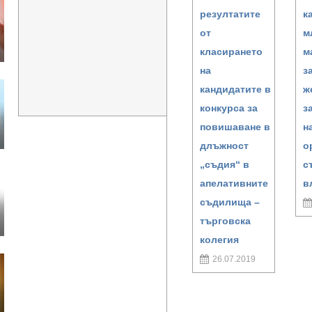
резултатите
к
от
м
класирането
м
на
з
кандидатите в
ж
конкурса за
з
повишаване в
н
длъжност
о
„съдия“ в
с
апелативните
в
съдилища –
търговска
колегия
26.07.2019