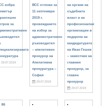
СС избра
ВСС отложи за
на органи на
имитър
11 септември
съдебната
рантишек
2019 г.
власт и на
етров за
провеждането
професионални
дминистративен
на избор за
организации в
ъководител
административен
подкрепа на
а
ръководител
кандидатурата
пециализираната
– апелативен
на Иван Гешев
рокуратура
прокурор на
– заместник на
Апелативна
главния
29.07.2019
прокуратура –
прокурор, за
София
главен
прокурор
29.07.2019
29.07.2019
86