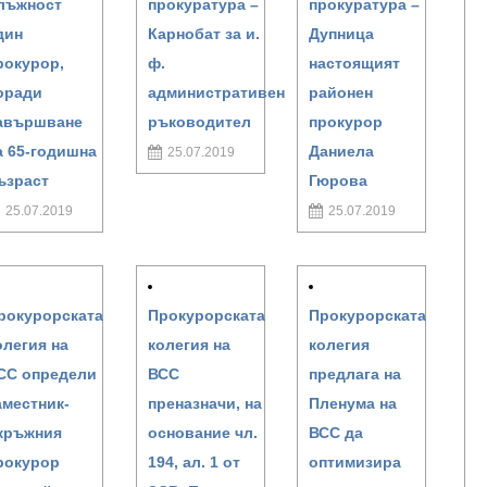
лъжност
прокуратура –
прокуратура –
дин
Карнобат за и.
Дупница
рокурор,
ф.
настоящият
оради
административен
районен
авършване
ръководител
прокурор
а 65-годишна
Даниела
25.07.2019
ъзраст
Гюрова
25.07.2019
25.07.2019
рокурорската
Прокурорската
Прокурорската
олегия на
колегия на
колегия
СС определи
ВСС
предлага на
аместник-
преназначи, на
Пленума на
кръжния
основание чл.
ВСС да
рокурор
194, ал. 1 от
оптимизира