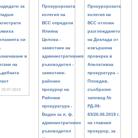
андидати за
Прокурорската
Прокурорската
ладши
колегия на
колегия на
агистрати
ВСС определи
ВСС отложи
аявиха
Илияна
разглеждането
еланията си
Целова -
на Доклада от
а
заместник на
извършена
азначаване в
административния
проверка в
ргани на
ръководител -
Апелативна
ъдебната
заместник-
прокуратура –
ласт
районен
Пловдив,
прокурор на
съобразно
25.07.2019
Районна
заповед №
прокуратура -
РД-09-
Видин за и. ф.
83/26.06.2019 г.
административен
на главния
ръководител
прокурор, за