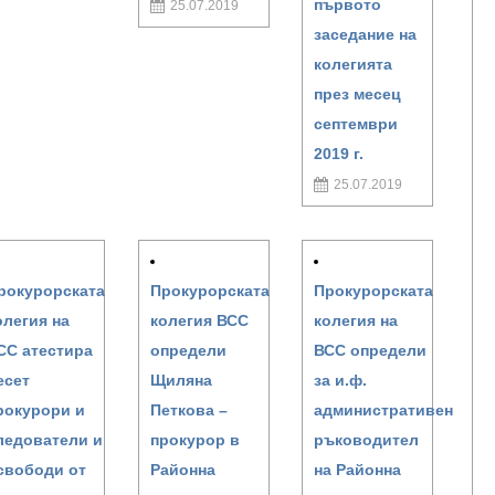
първото
25.07.2019
заседание на
колегията
през месец
септември
2019 г.
25.07.2019
рокурорската
Прокурорската
Прокурорската
олегия на
колегия ВСС
колегия на
СС атестира
определи
ВСС определи
есет
Щиляна
за и.ф.
рокурори и
Петкова –
административен
ледователи и
прокурор в
ръководител
свободи от
Районна
на Районна