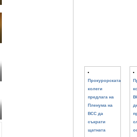
Прокурорската
П
колеги
к
предлага на
В
Пленума на
д
ВСС да
п
съкрати
с
щатната
о