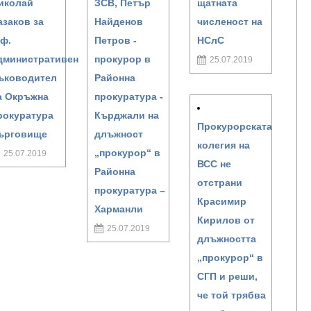
иколай
ЗСВ, Петър
щатната
азаков за
Найденов
численост на
.ф.
Петров -
НСлС
дминистративен
прокурор в
25.07.2019
ъководител
Районна
а Окръжна
прокуратура -
рокуратура
Кърджали на
Прокурорската
ърговище
длъжност
колегия на
„прокурор“ в
25.07.2019
ВСС не
Районна
отстрани
прокуратура –
Красимир
Харманли
Кирилов от
25.07.2019
длъжността
„прокурор“ в
СГП и реши,
че той трябва