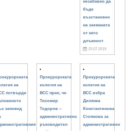
незабавно да
бъде
възстановен
на заеманата
от него
длъжност
25.07.2019
рокурорската
Прокурорската
Прокурорската
олегия на
колегия на
колегия на
СС потвърди
ВСС прие, че
ВСС избра
аложеното
Тихомир
Дилянка
ъс заповед
Тодоров –
Константинова
а
административен
Стоянова за
дминистративния
ръководител
административен