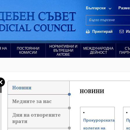
Български
Разме
Принтирай
Из
НОРМАТИВНИ И
 НА
ПОСТОЯННИ
МЕЖДУНАРОДНА
СЪ
ВЪТРЕШНИ
КОМИСИИ
ДЕЙНОСТ
ПАРТ
АКТОВЕ
Новини
НОВИНИ
Медиите за нас
Дни на отворените
Прокурорската
П
врати
колегия на
к