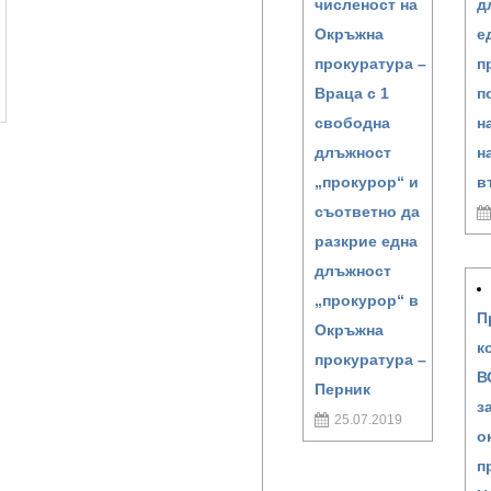
численост на
д
Окръжна
е
прокуратура –
п
Враца с 1
п
свободна
н
длъжност
н
„прокурор“ и
в
съответно да
разкрие една
длъжност
„прокурор“ в
П
Окръжна
к
прокуратура –
В
Перник
з
25.07.2019
о
п