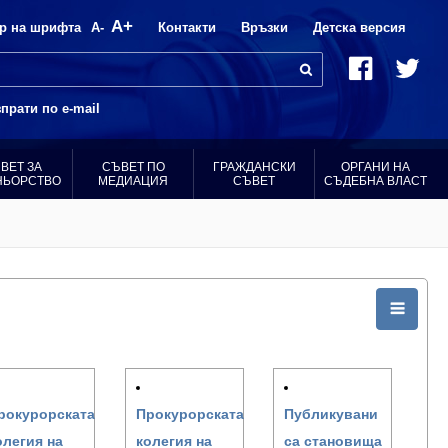
A+
р на шрифта
A-
Контакти
Връзки
Детска версия
прати по e-mail
ВЕТ ЗА
СЪВЕТ ПО
ГРАЖДАНСКИ
ОРГАНИ НА
НЬОРСТВО
МЕДИАЦИЯ
СЪВЕТ
СЪДЕБНА ВЛАСТ
рокурорската
Прокурорската
Публикувани
олегия на
колегия на
са становища