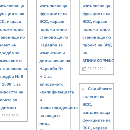
зпълняваща
изпълняваща
изпълняваща
ункциите на
функциите на
функциите на
СС, изрази
ВСС, изрази
ВСС, изрази
оложително
положително
положително
тановище по
становище по
становище по
роект на
Наредба за
проект на ЗИД
аредба за
изменение и
на
зменение и
допълнение на
ЗПИИАКОРНФС
опълнение на
Наредба №
26.03.2024
аредба № 8
Н-1 за
т 2008 г. за
вписването,
Съдийската
ейността на
квалификацията
колегия на
юрата за
и
ВСС,
ъдимост
възнагражденията
изпълняваща
на вещите
26.03.2024
функциите на
лица
ВСС, изрази