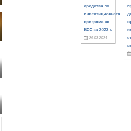
средства по
п
инвестиционната
д
програма на
в
ВСС за 2023 г.
и
с
26.03.2024
в