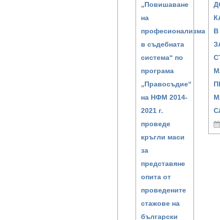
„Повишаване
Д
на
К
професионализма
В
в съдебната
З
система“ по
С
програма
М
„Правосъдие“
П
на НФМ 2014-
М
2021 г.
С
проведе
кръгли маси
за
представяне
опита от
проведените
стажове на
български