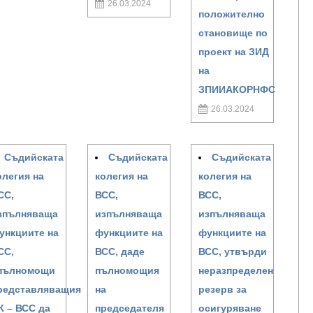
26.03.2024
положително
становище по
проект на ЗИД
на
ЗПИИАКОРНФС
26.03.2024
Съдийската
Съдийската
Съдийската
олегия на
колегия на
колегия на
СС,
ВСС,
ВСС,
зпълняваща
изпълняваща
изпълняваща
ункциите на
функциите на
функциите на
СС,
ВСС, даде
ВСС, утвърди
пълномощи
пълномощия
неразпределен
редставляващия
на
резерв за
К – ВСС да
председателя
осигуряване