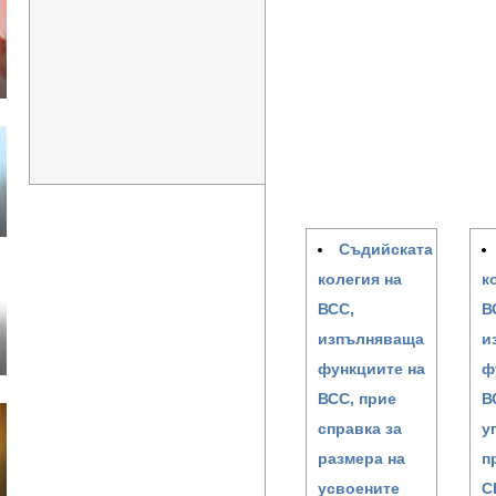
Съдийската
колегия на
к
ВСС,
В
изпълняваща
и
функциите на
ф
ВСС, прие
В
справка за
у
размера на
п
усвоените
С