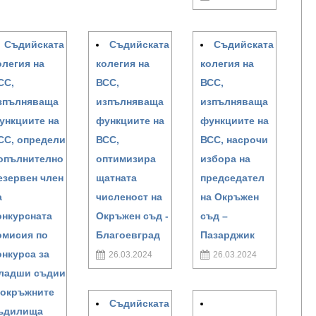
Съдийската
Съдийската
Съдийската
олегия на
колегия на
колегия на
СС,
ВСС,
ВСС,
зпълняваща
изпълняваща
изпълняваща
ункциите на
функциите на
функциите на
СС, определи
ВСС,
ВСС, насрочи
опълнително
оптимизира
избора на
езервен член
щатната
председател
а
численост на
на Окръжен
онкурсната
Окръжен съд -
съд –
омисия по
Благоевград
Пазарджик
онкурса за
26.03.2024
26.03.2024
ладши съдии
 окръжните
Съдийската
ъдилища