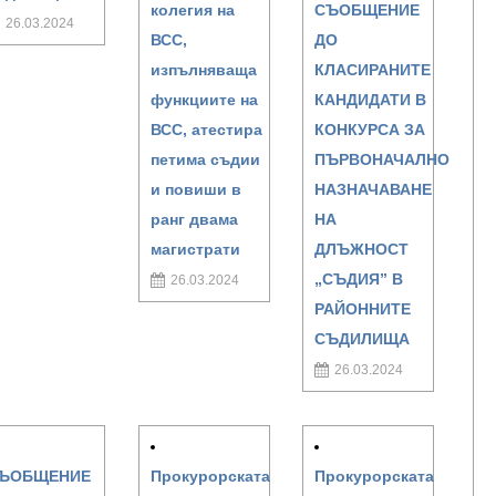
колегия на
СЪОБЩЕНИЕ
26.03.2024
ВСС,
ДО
изпълняваща
КЛАСИРАНИТЕ
функциите на
КАНДИДАТИ В
ВСС, атестира
КОНКУРСА ЗА
петима съдии
ПЪРВОНАЧАЛНО
и повиши в
НАЗНАЧАВАНЕ
ранг двама
НА
магистрати
ДЛЪЖНОСТ
„СЪДИЯ” В
26.03.2024
РАЙОННИТЕ
СЪДИЛИЩА
26.03.2024
ЪОБЩЕНИЕ
Прокурорската
Прокурорската