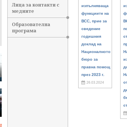
Лица за контакти с
изпълняваща
и
медиите
функциите на
ф
ВСС, прие за
В
Образователна
сведение
п
програма
годишния
с
доклад на
п
Националното
Н
бюро за
и
правна помощ
д
през 2023 г.
Н
о
26.03.2024
д
б
с