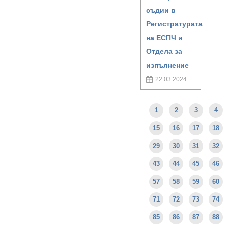
съдии в
Регистратурата
на ЕСПЧ и
Отдела за
изпълнение
22.03.2024
1
2
3
4
15
16
17
18
29
30
31
32
43
44
45
46
57
58
59
60
71
72
73
74
85
86
87
88