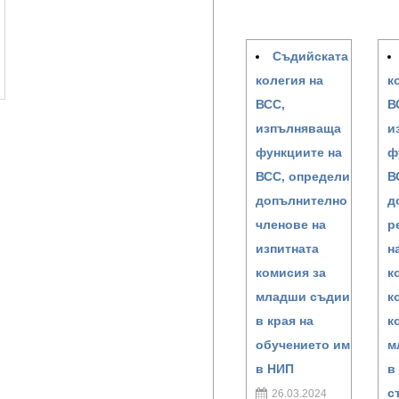
Съдийската
колегия на
к
ВСС,
В
изпълняваща
и
функциите на
ф
ВСС, определи
В
допълнително
д
членове на
р
изпитната
н
комисия за
к
младши съдии
к
в края на
к
обучението им
м
в НИП
в
с
26.03.2024