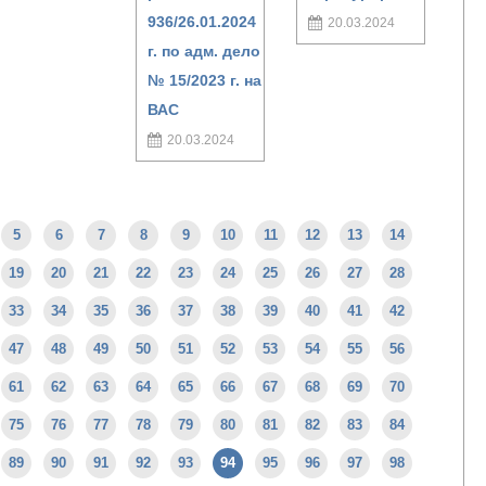
936/26.01.2024
20.03.2024
г. по адм. дело
№ 15/2023 г. на
ВАС
20.03.2024
5
6
7
8
9
10
11
12
13
14
19
20
21
22
23
24
25
26
27
28
33
34
35
36
37
38
39
40
41
42
47
48
49
50
51
52
53
54
55
56
61
62
63
64
65
66
67
68
69
70
75
76
77
78
79
80
81
82
83
84
89
90
91
92
93
94
95
96
97
98