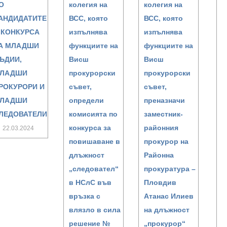
О
колегия на
колегия на
АНДИДАТИТЕ
ВСС, която
ВСС, която
 КОНКУРСА
изпълнява
изпълнява
А МЛАДШИ
функциите на
функциите на
ЪДИИ,
Висш
Висш
ЛАДШИ
прокурорски
прокурорски
РОКУРОРИ И
съвет,
съвет,
ЛАДШИ
определи
преназначи
ЛЕДОВАТЕЛИ
комисията по
заместник-
конкурса за
районния
22.03.2024
повишаване в
прокурор на
длъжност
Районна
„следовател“
прокуратура –
в НСлС във
Пловдив
връзка с
Атанас Илиев
влязло в сила
на длъжност
решение №
„прокурор“