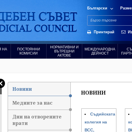
Български
Разме
Принтирай
Из
НОРМАТИВНИ И
 НА
ПОСТОЯННИ
МЕЖДУНАРОДНА
СЪ
ВЪТРЕШНИ
КОМИСИИ
ДЕЙНОСТ
ПАРТ
АКТОВЕ
Новини
НОВИНИ
Медиите за нас
Съдийската
Дни на отворените
колегия на
к
врати
ВСС,
В