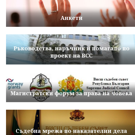
Анкети
Ръководства, наръчник и помагало по
проект на ВСС
Магистратски форум за права на човека
Съдебна мрежа по наказателни дела