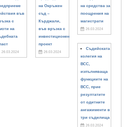
редприеме
на Окръжен
на средства за
ействия във
съд –
поощрения на
ръзка с
Кърджали,
магистрати
моти на
във връзка с
26.03.2024
ъдебната
инвестиционен
ласт
проект
Съдийската
26.03.2024
26.03.2024
колегия на
ВСС,
изпълняваща
функциите на
ВСС, прие
резултатите
от одитните
ангажименти в
три съдилища
26.03.2024