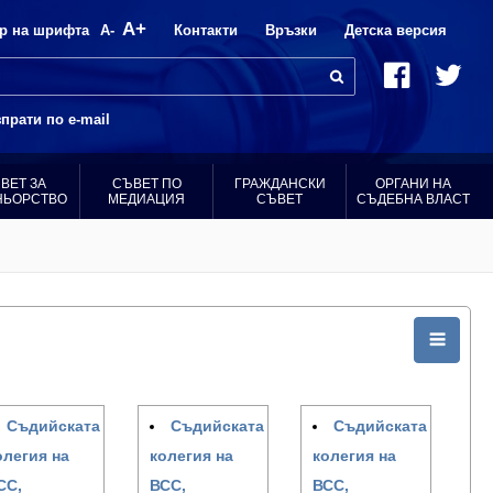
A+
р на шрифта
A-
Контакти
Връзки
Детска версия
прати по e-mail
ВЕТ ЗА
СЪВЕТ ПО
ГРАЖДАНСКИ
ОРГАНИ НА
НЬОРСТВО
МЕДИАЦИЯ
СЪВЕТ
СЪДЕБНА ВЛАСТ
Съдийската
Съдийската
Съдийската
олегия на
колегия на
колегия на
СС,
ВСС,
ВСС,