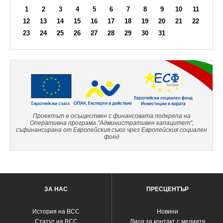
1
2
3
4
5
6
7
8
9
10
11
12
13
14
15
16
17
18
19
20
21
22
23
24
25
26
27
28
29
30
31
Проектът е осъществен с финансовата подкрепа на
Оперативна програма "Административен капацитет",
съфинансирана от Европейския съюз чрез Европейския социален
фонд
ЗА НАС
ПРЕСЦЕНТЪР
История на ВСС
Новини
Статут на ВСС
Лица за контакт с медиите