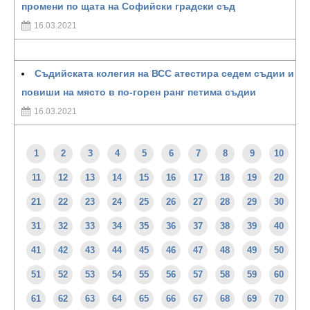
промени по щата на Софийски градски съд
16.03.2021
Съдийската колегия на ВСС атестира седем съдии и
повиши на място в по-горен ранг петима съдии
16.03.2021
1
2
3
4
5
6
7
8
9
10
11
12
13
14
15
16
17
18
19
20
21
22
23
24
25
26
27
28
29
30
31
32
33
34
35
36
37
38
39
40
41
42
43
44
45
46
47
48
49
50
51
52
53
54
55
56
57
58
59
60
61
62
63
64
65
66
67
68
69
70