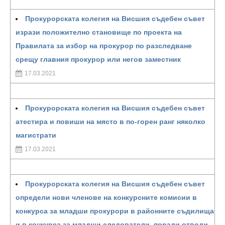
Прокурорската колегия на Висшия съдебен съвет
изрази положително становище по проекта на
Правилата за избор на прокурор по разследване
срещу главния прокурор или негов заместник
17.03.2021
Прокурорската колегия на Висшия съдебен съвет
атестира и повиши на място в по-горен ранг няколко
магистрати
17.03.2021
Прокурорската колегия на Висшия съдебен съвет
определи нови членове на конкурсните комисии в
конкурса за младши прокурори в районните съдилища
и в конкурса за младши следователи, поради отводи