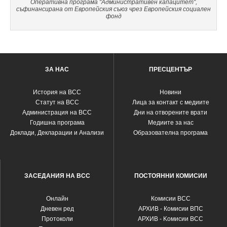
Оперативна програма "Административен капацитет",
съфинансирана от Европейския съюз чрез Европейския социален
фонд
ЗА НАС
ПРЕСЦЕНТЪР
История на ВСС
Новини
Статут на ВСС
Лица за контакт с медиите
Администрация на ВСС
Дни на отворените врати
Годишна програма
Медиите за нас
Доклади, Декларации и Анализи
Образователна програма
ЗАСЕДАНИЯ НА ВСС
ПОСТОЯННИ КОМИСИИ
Oнлайн
Комисии ВСС
Дневен ред
АРХИВ - Комисии ВПС
Протоколи
АРХИВ - Kомисии ВСС