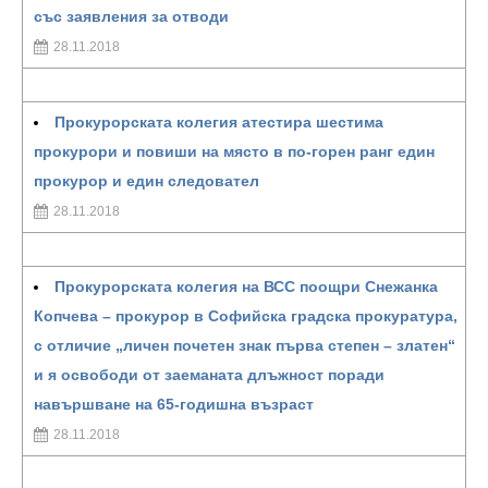
със заявления за отводи
28.11.2018
Прокурорската колегия атестира шестима
прокурори и повиши на място в по-горен ранг един
прокурор и един следовател
28.11.2018
Прокурорската колегия на ВСС поощри Снежанка
Копчева – прокурор в Софийска градска прокуратура,
с отличие „личен почетен знак първа степен – златен“
и я освободи от заеманата длъжност поради
навършване на 65-годишна възраст
28.11.2018