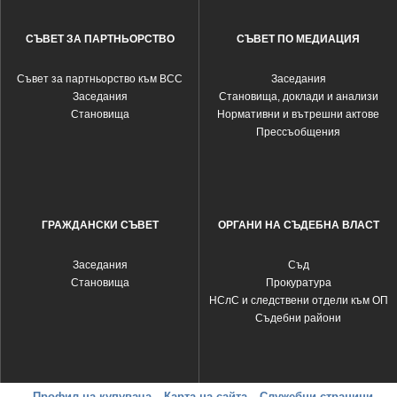
СЪВЕТ ЗА ПАРТНЬОРСТВО
СЪВЕТ ПО МЕДИАЦИЯ
Съвет за партньорство към ВСС
Заседания
Заседания
Становища, доклади и анализи
Становища
Нормативни и вътрешни актове
Прессъобщения
ГРАЖДАНСКИ СЪВЕТ
ОРГАНИ НА СЪДЕБНА ВЛАСТ
Заседания
Съд
Становища
Прокуратура
НСлС и следствени отдели към ОП
Съдебни райони
Профил на купувача
Карта на сайта
Служебни страници