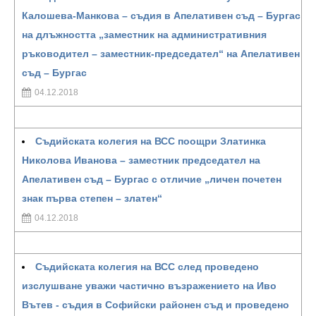
Калошева-Манкова – съдия в Апелативен съд – Бургас
на длъжността „заместник на административния
ръководител – заместник-председател“ на Апелативен
съд – Бургас
04.12.2018
Съдийската колегия на ВСС поощри Златинка
Николова Иванова – заместник председател на
Апелативен съд – Бургас с отличие „личен почетен
знак първа степен – златен“
04.12.2018
Съдийската колегия на ВСС след проведено
изслушване уважи частично възражението на Иво
Вътев - съдия в Софийски районен съд и проведено