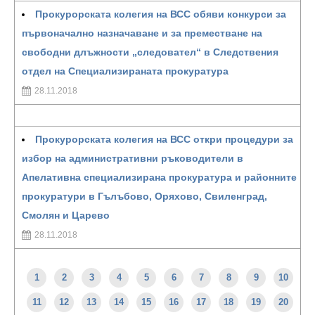
Прокурорската колегия на ВСС обяви конкурси за
първоначално назначаване и за преместване на
свободни длъжности „следовател“ в Следствения
отдел на Специализираната прокуратура
28.11.2018
Прокурорската колегия на ВСС откри процедури за
избор на административни ръководители в
Апелативна специализирана прокуратура и районните
прокуратури в Гълъбово, Оряхово, Свиленград,
Смолян и Царево
28.11.2018
1
2
3
4
5
6
7
8
9
10
11
12
13
14
15
16
17
18
19
20