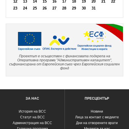
12
13
14
15
16
17
18
19
20
21
22
23
24
25
26
27
28
29
30
31
Проектът е осъществен с финансовата подкрепа на
Оперативна програма "Административен капацитет",
съфинансирана от Европейския съюз чрез Европейския социален
фонд
ЗА НАС
ПРЕСЦЕНТЪР
История на ВСС
Новини
Статут на ВСС
Лица за контакт с медиите
Администрация на ВСС
Дни на отворените врати
Годишна програма
Медиите за нас