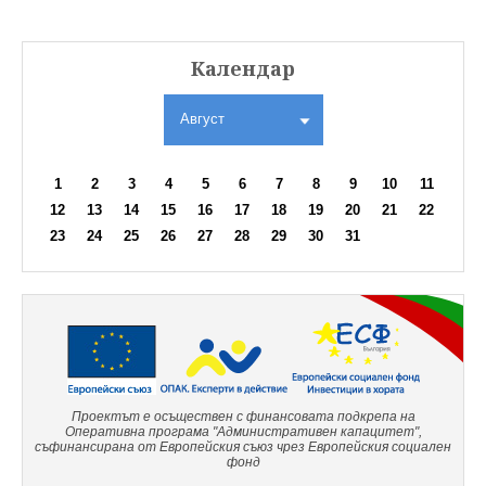
Календар
Август
1
2
3
4
5
6
7
8
9
10
11
12
13
14
15
16
17
18
19
20
21
22
23
24
25
26
27
28
29
30
31
Проектът е осъществен с финансовата подкрепа на
Оперативна програма "Административен капацитет",
съфинансирана от Европейския съюз чрез Европейския социален
фонд