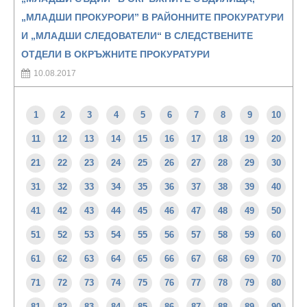
„МЛАДШИ ПРОКУРОРИ” В РАЙОННИТЕ ПРОКУРАТУРИ
И „МЛАДШИ СЛЕДОВАТЕЛИ“ В СЛЕДСТВЕНИТЕ
ОТДЕЛИ В ОКРЪЖНИТЕ ПРОКУРАТУРИ
10.08.2017
1
2
3
4
5
6
7
8
9
10
11
12
13
14
15
16
17
18
19
20
21
22
23
24
25
26
27
28
29
30
31
32
33
34
35
36
37
38
39
40
41
42
43
44
45
46
47
48
49
50
51
52
53
54
55
56
57
58
59
60
61
62
63
64
65
66
67
68
69
70
71
72
73
74
75
76
77
78
79
80
81
82
83
84
85
86
87
88
89
90