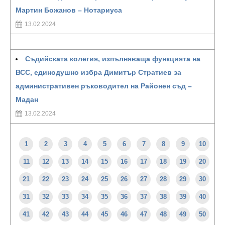
Мартин Божанов – Нотариуса
13.02.2024
Съдийската колегия, изпълняваща функцията на
ВСС, единодушно избра Димитър Стратиев за
административен ръководител на Районен съд –
Мадан
13.02.2024
1
2
3
4
5
6
7
8
9
10
11
12
13
14
15
16
17
18
19
20
21
22
23
24
25
26
27
28
29
30
31
32
33
34
35
36
37
38
39
40
41
42
43
44
45
46
47
48
49
50