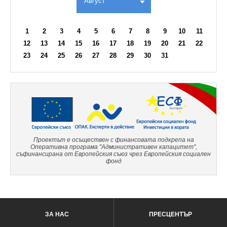
Август
1
2
3
4
5
6
7
8
9
10
11
12
13
14
15
16
17
18
19
20
21
22
23
24
25
26
27
28
29
30
31
Проектът е осъществен с финансовата подкрепа на
Оперативна програма "Административен капацитет",
съфинансирана от Европейския съюз чрез Европейския социален
фонд
ЗА НАС
ПРЕСЦЕНТЪР